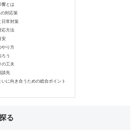
影響とは
への対応策
と日常対策
対応方法
目安
のやり方
知ろう
りの工夫
相談先
まいに向き合うための総合ポイント
探る